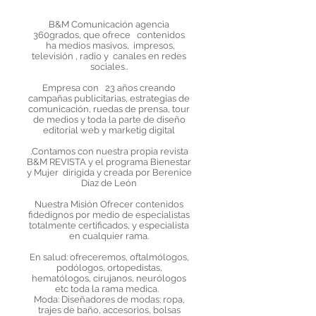
B&M Comunicación agencia
360grados, que ofrece contenidos
ha medios masivos, impresos,
televisión , radio y canales en redes
sociales..
Empresa con 23 años creando
campañas publicitarias, estrategias de
comunicación, ruedas de prensa, tour
de medios y toda la parte de diseño
editorial web y marketig digital
.Contamos con nuestra propia revista
B&M REVISTA y el programa Bienestar
y Mujer dirigida y creada por Berenice
Díaz de León​
Nuestra Misión Ofrecer contenidos
fidedignos por medio de especialistas
totalmente certificados, y especialista
en cualquier rama.
En salud: ofreceremos, oftalmólogos,
podólogos, ortopedistas,
hematólogos, cirujanos, neurólogos
etc toda la rama medica.
Moda: Diseñadores de modas: ropa,
trajes de baño, accesorios, bolsas